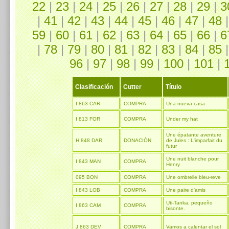
22
|
23
|
24
|
25
|
26
|
27
|
28
|
29
|
3
|
41
|
42
|
43
|
44
|
45
|
46
|
47
|
48
59
|
60
|
61
|
62
|
63
|
64
|
65
|
66
|
6
|
78
|
79
|
80
|
81
|
82
|
83
|
84
|
85
96
|
97
|
98
|
99
|
100
|
101
|
Clasificación
Cutter
Título
I 863 CAR
COMPRA
Una nueva casa
I 813 FOR
COMPRA
Under my hat
Une épatante aventure
H 848 DAR
DONACIÓN
de Jules : L'imparfait du
futur
Une nuit blanche pour
I 843 MAN
COMPRA
Henry
095 BON
COMPRA
Une ombrelle bleu-reve
I 843 LOB
COMPRA
Une paire d'amis
Uti-Tanka, pequeño
I 863 CAM
COMPRA
bisonte.
J 863 DEV
COMPRA
Vamos a calentar el sol