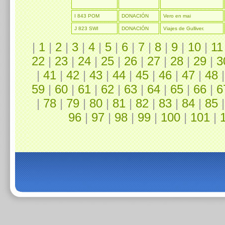
I 843 POM
DONACIÓN
Vero en mai
J 823 SWI
DONACIÓN
Viajes de Gulliver.
|
1
|
2
|
3
|
4
|
5
|
6
|
7
|
8
|
9
|
10
|
11
22
|
23
|
24
|
25
|
26
|
27
|
28
|
29
|
3
|
41
|
42
|
43
|
44
|
45
|
46
|
47
|
48
59
|
60
|
61
|
62
|
63
|
64
|
65
|
66
|
6
|
78
|
79
|
80
|
81
|
82
|
83
|
84
|
85
96
|
97
|
98
|
99
|
100
|
101
|