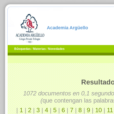
Academia Argüello
Búsquedas
/
Materias
/
Novedades
Resultado
1072 documentos en 0,1 segund
(
que contengan las palabra
|
1
|
2
|
3
|
4
|
5
|
6
|
7
|
8
|
9
|
10
|
11