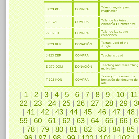
Tales of mystery and
J 823 POE
COMPRA
imagination
Taller de las Artes :
703 VAL
COMPRA
Artesanìa I : Primer nivel
Taller de las cuatro
790 PER
COMPRA
estaciones
Tarzán, Lord of the
J 823 BUR
DONACIÓN
Jungle
J 823 ZEP
COMPRA
Teacher's dead
Teaching and researching
D 370 DOM
DONACIÓN
motivation
Teatro y Educación : La
T 792 KON
COMPRA
formación del docente de
arte.
|
1
|
2
|
3
|
4
|
5
|
6
|
7
|
8
|
9
|
10
|
11
22
|
23
|
24
|
25
|
26
|
27
|
28
|
29
|
3
|
41
|
42
|
43
|
44
|
45
|
46
|
47
|
48
59
|
60
|
61
|
62
|
63
|
64
|
65
|
66
|
6
|
78
|
79
|
80
|
81
|
82
|
83
|
84
|
85
96
|
97
|
98
|
99
|
100
|
101
|
102
|