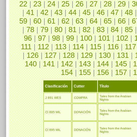
22
|
23
|
24
|
25
|
26
|
27
|
28
|
29
|
3
|
41
|
42
|
43
|
44
|
45
|
46
|
47
|
48
59
|
60
|
61
|
62
|
63
|
64
|
65
|
66
|
6
|
78
|
79
|
80
|
81
|
82
|
83
|
84
|
85
96
|
97
|
98
|
99
|
100
|
101
|
102
|
111
|
112
|
113
|
114
|
115
|
116
|
117
|
126
|
127
|
128
|
129
|
130
|
131
|
140
|
141
|
142
|
143
|
144
|
145
|
1
154
|
155
|
156
|
157
|
1
Clasificación
Cutter
Título
Tales from the Arabian
J 891 WES
COMPRA
Nights
Tales from the Arabian
CI 895 MIL
DONACIÓN
Nights
Tales from the Arabian
CI 895 MIL
DONACIÓN
Nights