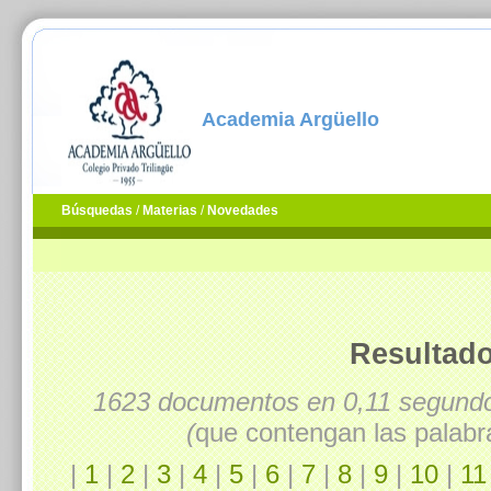
Academia Argüello
Búsquedas
/
Materias
/
Novedades
Resultado
1623 documentos en 0,11 segun
(
que contengan las palabr
|
1
|
2
|
3
|
4
|
5
|
6
|
7
|
8
|
9
|
10
|
11