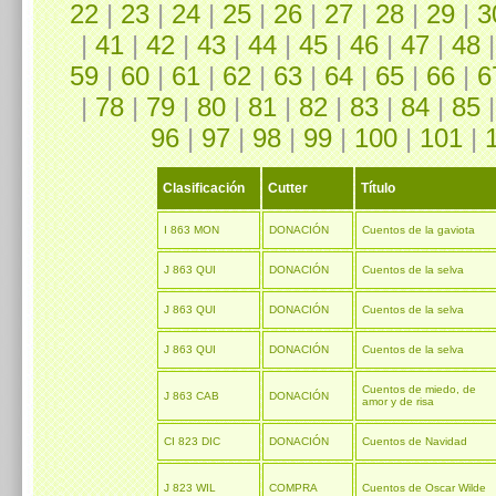
22
|
23
|
24
|
25
|
26
|
27
|
28
|
29
|
3
|
41
|
42
|
43
|
44
|
45
|
46
|
47
|
48
59
|
60
|
61
|
62
|
63
|
64
|
65
|
66
|
6
|
78
|
79
|
80
|
81
|
82
|
83
|
84
|
85
96
|
97
|
98
|
99
|
100
|
101
|
Clasificación
Cutter
Título
I 863 MON
DONACIÓN
Cuentos de la gaviota
J 863 QUI
DONACIÓN
Cuentos de la selva
J 863 QUI
DONACIÓN
Cuentos de la selva
J 863 QUI
DONACIÓN
Cuentos de la selva
Cuentos de miedo, de
J 863 CAB
DONACIÓN
amor y de risa
CI 823 DIC
DONACIÓN
Cuentos de Navidad
J 823 WIL
COMPRA
Cuentos de Oscar Wilde