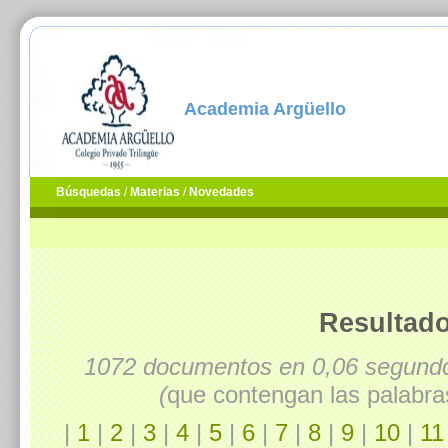
Academia Argüello
Búsquedas
/
Materias
/
Novedades
Resultado
1072 documentos en 0,06 segun
(
que contengan las palabra
|
1
|
2
|
3
|
4
|
5
|
6
|
7
|
8
|
9
|
10
|
11