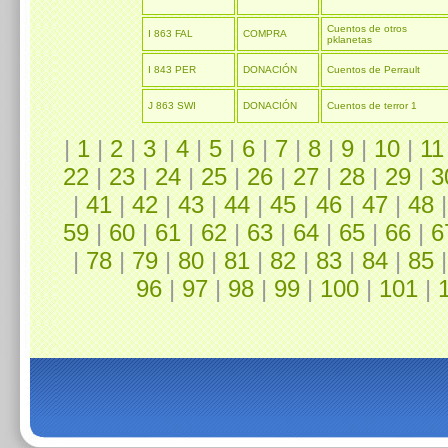
Cuentos de otros
I 863 FAL
COMPRA
pklanetas
I 843 PER
DONACIÓN
Cuentos de Perrault
J 863 SWI
DONACIÓN
Cuentos de terror 1
|
1
|
2
|
3
|
4
|
5
|
6
|
7
|
8
|
9
|
10
|
11
22
|
23
|
24
|
25
|
26
|
27
|
28
|
29
|
3
|
41
|
42
|
43
|
44
|
45
|
46
|
47
|
48
59
|
60
|
61
|
62
|
63
|
64
|
65
|
66
|
6
|
78
|
79
|
80
|
81
|
82
|
83
|
84
|
85
96
|
97
|
98
|
99
|
100
|
101
|