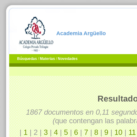
Academia Argüello
Búsquedas
/
Materias
/
Novedades
Resultado
1867 documentos en 0,11 segun
(
que contengan las palabr
|
1
| 2 |
3
|
4
|
5
|
6
|
7
|
8
|
9
|
10
|
11