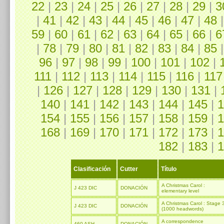
22
|
23
|
24
|
25
|
26
|
27
|
28
|
29
|
3
|
41
|
42
|
43
|
44
|
45
|
46
|
47
|
48
59
|
60
|
61
|
62
|
63
|
64
|
65
|
66
|
6
|
78
|
79
|
80
|
81
|
82
|
83
|
84
|
85
96
|
97
|
98
|
99
|
100
|
101
|
102
|
111
|
112
|
113
|
114
|
115
|
116
|
117
|
126
|
127
|
128
|
129
|
130
|
131
|
140
|
141
|
142
|
143
|
144
|
145
|
1
154
|
155
|
156
|
157
|
158
|
159
|
1
168
|
169
|
170
|
171
|
172
|
173
|
1
182
|
183
|
1
Clasificación
Cutter
Título
A Christmas Carol :
J 423 DIC
DONACIÓN
elementary level
A Christmas Carol : Stage 
J 423 DIC
DONACIÓN
(1000 headwords)
A correspondence
460 ASH
DONACIÓN