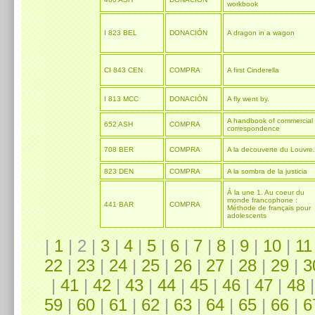
workbook
I 823 BEL
DONACIÓN
A dragon in a wagon
CI 843 CEN
COMPRA
A first Cinderella
I 813 MCC
DONACIÓN
A fly went by.
A handbook of commercial
652 ASH
COMPRA
correspondence
708 BER
COMPRA
A la decouverte du Louvre.
823 DEN
COMPRA
A la sombra de la justicia
Á la une 1. Au coeur du
monde francophone :
441 BAR
COMPRA
Méthode de français pour
adolescents
|
1
| 2 |
3
|
4
|
5
|
6
|
7
|
8
|
9
|
10
|
11
22
|
23
|
24
|
25
|
26
|
27
|
28
|
29
|
3
|
41
|
42
|
43
|
44
|
45
|
46
|
47
|
48
59
|
60
|
61
|
62
|
63
|
64
|
65
|
66
|
6