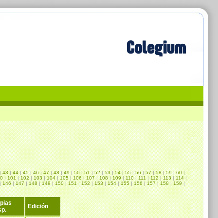
|
43
|
44
|
45
|
46
|
47
|
48
|
49
|
50
|
51
|
52
|
53
|
54
|
55
|
56
|
57
|
58
|
59
|
60
|
0
|
101
|
102
|
103
|
104
|
105
|
106
|
107
|
108
|
109
|
110
|
111
|
112
|
113
|
114
|
|
146
|
147
|
148
|
149
|
150
|
151
|
152
|
153
|
154
|
155
|
156
|
157
|
158
|
159
|
pias
Edición
sp.