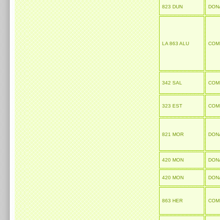
823 DUN
DON
LA 863 ALU
COM
342 SAL
COM
323 EST
COM
821 MOR
DON
420 MON
DON
420 MON
DON
863 HER
COM