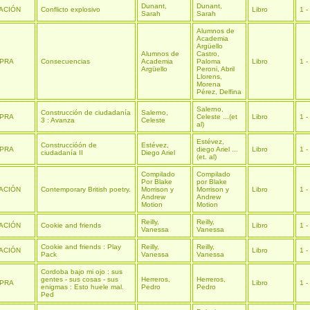
Dunant,
Dunant,
ACIÓN
Conflicto explosivo
Libro
1 -
Sarah
Sarah
Alumnos de
Academia
Argüello
Alumnos de
Castro,
PRA
Consecuencias
Academia
Paloma
Libro
1 -
Argüello
Peroni, Abril
Llorens,
Morena
Pérez, Delfina
Salerno,
Construcción de ciudadanía
Salerno,
PRA
Celeste ...(et
Libro
1 -
3 : Avanza
Celeste
al)
Estévez,
Construccióón de
Estévez,
PRA
diego Ariel ...
Libro
1 -
ciudadanía II
Diego Ariel
(et. al)
Compilado
Compilado
Por Blake
por Blake
ACIÓN
Contemporary British poetry.
Morrison y
Morrison y
Libro
1 -
Andrew
Andrew
Motion
Motion
Reilly,
Reilly,
ACIÓN
Cookie and friends
Libro
1 -
Vanessa
Vanessa
Cookie and friends : Play
Reilly,
Reilly,
ACIÓN
Libro
1 -
Pack
Vanessa
Vanessa
Cordoba bajo mi ojo : sus
gentes - sus cosas - sus
Herreros,
Herreros,
PRA
Libro
1 -
enigmas : Esto huele mal.
Pedro
Pedro
Ped