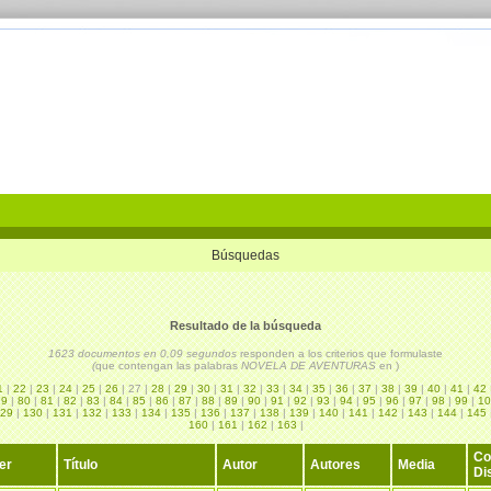
Búsquedas
Resultado de la búsqueda
1623 documentos en 0,09 segundos
responden a los criterios que formulaste
(
que contengan las palabras
NOVELA DE AVENTURAS
en
)
1
|
22
|
23
|
24
|
25
|
26
| 27 |
28
|
29
|
30
|
31
|
32
|
33
|
34
|
35
|
36
|
37
|
38
|
39
|
40
|
41
|
42
79
|
80
|
81
|
82
|
83
|
84
|
85
|
86
|
87
|
88
|
89
|
90
|
91
|
92
|
93
|
94
|
95
|
96
|
97
|
98
|
99
|
10
29
|
130
|
131
|
132
|
133
|
134
|
135
|
136
|
137
|
138
|
139
|
140
|
141
|
142
|
143
|
144
|
145
160
|
161
|
162
|
163
|
Co
er
Título
Autor
Autores
Media
Di