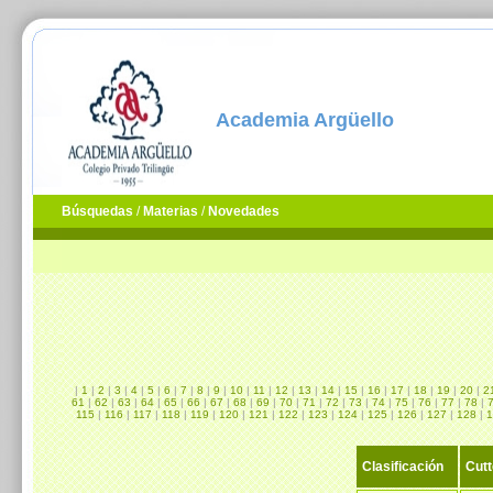
Academia Argüello
Búsquedas
/
Materias
/
Novedades
|
1
|
2
|
3
|
4
|
5
|
6
|
7
|
8
|
9
|
10
|
11
|
12
|
13
|
14
|
15
|
16
|
17
|
18
|
19
|
20
|
2
61
|
62
|
63
|
64
|
65
|
66
|
67
|
68
|
69
|
70
|
71
|
72
|
73
|
74
|
75
|
76
|
77
|
78
|
115
|
116
|
117
|
118
|
119
|
120
|
121
|
122
|
123
|
124
|
125
|
126
|
127
|
128
|
1
Clasificación
Cutt