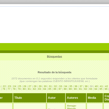
Búsquedas
Resultado de la búsqueda
1072 documentos en 0,1 segundos
responden a los criterios que formulaste
(
que contengan las palabras
CUENTO INFANTOJUVENIL
en
)
1
|
22
|
23
|
24
|
25
|
26
|
27
|
28
|
29
|
30
|
31
|
32
|
33
|
34
|
35
|
36
|
37
|
38
| 39 |
40
|
41
|
42
5
|
76
|
77
|
78
|
79
|
80
|
81
|
82
|
83
|
84
|
85
|
86
|
87
|
88
|
89
|
90
|
91
|
92
|
93
|
94
|
95
|
96
Co
er
Título
Autor
Autores
Media
Dis
Birmajer
Marcelo