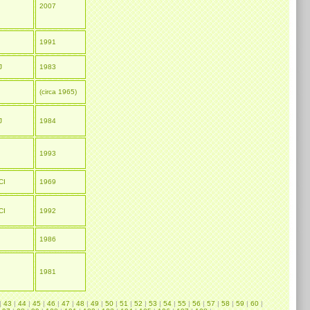
I
2007
I
1991
J
1983
(circa 1965)
J
1984
I
1993
CI
1969
CI
1992
I
1986
I
1981
|
43
|
44
|
45
|
46
|
47
|
48
|
49
|
50
|
51
|
52
|
53
|
54
|
55
|
56
|
57
|
58
|
59
|
60
|