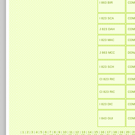
I 863 BIR
COM
I 823 SCA
COM
J 823 DAH
COM
I 823 MAC
COM
J 863 MCC
DON
I 823 SCH
COM
CI 823 RIC
COM
CI 823 RIC
COM
I 823 DIC
COM
I 843 GUI
COM
|
1
|
2
|
3
|
4
|
5
|
6
|
7
|
8
|
9
|
10
|
11
|
12
|
13
|
14
|
15
|
16
|
17
|
18
|
19
|
20
|
2