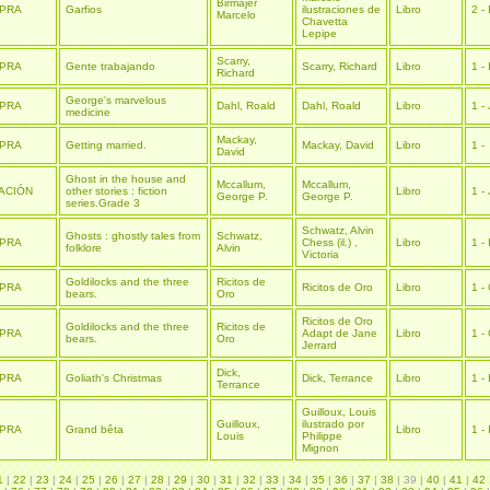
Birmajer
PRA
Garfios
ilustraciones de
Libro
2 - 
Marcelo
Chavetta
Lepipe
Scarry,
PRA
Gente trabajando
Scarry, Richard
Libro
1 - 
Richard
George's marvelous
PRA
Dahl, Roald
Dahl, Roald
Libro
1 - 
medicine
Mackay,
PRA
Getting married.
Mackay, David
Libro
1 -
David
Ghost in the house and
Mccallum,
Mccallum,
ACIÓN
other stories : fiction
Libro
1 - 
George P.
George P.
series.Grade 3
Schwatz, Alvin
Ghosts : ghostly tales from
Schwatz,
PRA
Chess (il.) ,
Libro
1 - 
folklore
Alvin
Victoria
Goldilocks and the three
Ricitos de
PRA
Ricitos de Oro
Libro
1 - 
bears.
Oro
Ricitos de Oro
Goldilocks and the three
Ricitos de
PRA
Adapt de Jane
Libro
1 - 
bears.
Oro
Jerrard
Dick,
PRA
Goliath's Christmas
Dick, Terrance
Libro
1 - 
Terrance
Guilloux, Louis
Guilloux,
ilustrado por
PRA
Grand bêta
Libro
1 - 
Louis
Philippe
Mignon
1
|
22
|
23
|
24
|
25
|
26
|
27
|
28
|
29
|
30
|
31
|
32
|
33
|
34
|
35
|
36
|
37
|
38
| 39 |
40
|
41
|
42