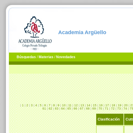
Academia Argüello
Búsquedas
/
Materias
/
Novedades
|
1
|
2
|
3
|
4
|
5
|
6
|
7
|
8
|
9
|
10
|
11
|
12
|
13
|
14
|
15
|
16
|
17
|
18
|
19
|
20
|
2
61
|
62
|
63
|
64
|
65
|
66
|
67
|
68
|
69
|
70
|
71
|
72
|
73
|
74
|
7
Clasificación
Cutt