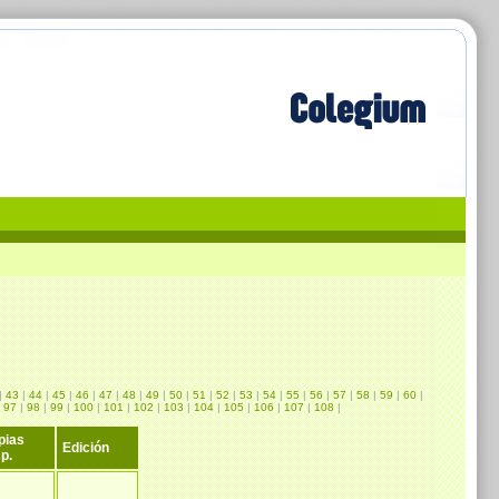
|
43
|
44
|
45
|
46
|
47
|
48
|
49
|
50
|
51
|
52
|
53
|
54
|
55
|
56
|
57
|
58
|
59
|
60
|
|
97
|
98
|
99
|
100
|
101
|
102
|
103
|
104
|
105
|
106
|
107
|
108
|
pias
Edición
p.