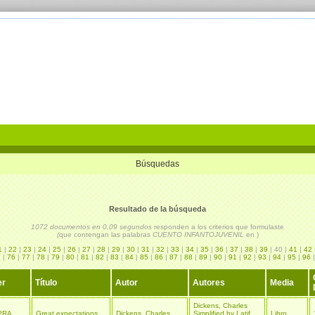
Búsquedas
Resultado de la búsqueda
1072 documentos en 0,09 segundos
responden a los criterios que formulaste
(
que contengan las palabras
CUENTO INFANTOJUVENIL
en
)
1
|
22
|
23
|
24
|
25
|
26
|
27
|
28
|
29
|
30
|
31
|
32
|
33
|
34
|
35
|
36
|
37
|
38
|
39
| 40 |
41
|
42
5
|
76
|
77
|
78
|
79
|
80
|
81
|
82
|
83
|
84
|
85
|
86
|
87
|
88
|
89
|
90
|
91
|
92
|
93
|
94
|
95
|
96
er
Título
Autor
Autores
Media
Dickens, Charles
PRA
Great expectations
Dickens, Charles
Simplified by Latif
Libro