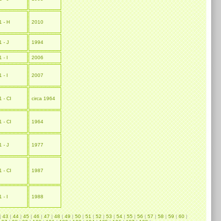
1 - H
2010
1 - J
1994
1 - I
2006
1 - I
2007
1 - CI
circa 1964
1 - CI
1964
1 - J
1977
1 - CI
1987
1 - I
1988
|
43
|
44
|
45
|
46
|
47
|
48
|
49
|
50
|
51
|
52
|
53
|
54
|
55
|
56
|
57
|
58
|
59
|
60
|