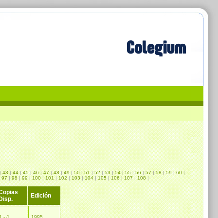
|
43
|
44
|
45
|
46
|
47
|
48
|
49
|
50
|
51
|
52
|
53
|
54
|
55
|
56
|
57
|
58
|
59
|
60
|
|
97
|
98
|
99
|
100
|
101
|
102
|
103
|
104
|
105
|
106
|
107
|
108
|
Copias
Edición
Disp.
1 - J
1995