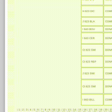
H 823 DIC
COM
J 823 BLA
COM
I 843 BOU
DONA
I 843 CER
DONA
CI 823 SWI
DONA
CI 823 REP
DONA
J 823 SWI
COM
CI 823 SWI
DONA
I 863 BILL
COM
|
1
|
2
|
3
|
4
|
5
|
6
|
7
|
8
|
9
|
10
|
11
|
12
|
13
|
14
|
15
|
16
|
17
|
18
|
19
|
20
|
2