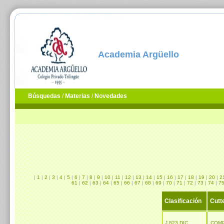
Academia Argüello
Búsquedas
/
Materias
/
Novedades
|
1
|
2
|
3
|
4
|
5
|
6
|
7
|
8
|
9
|
10
|
11
|
12
|
13
|
14
|
15
|
16
|
17
|
18
|
19
|
20
|
2
61
|
62
|
63
|
64
|
65
|
66
|
67
|
68
|
69
|
70
|
71
|
72
|
73
|
74
|
7
Clasificación
Cutt
J 823 DIC
COM