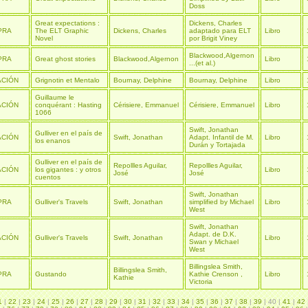
Doss
Great expectations :
Dickens, Charles
PRA
The ELT Graphic
Dickens, Charles
adaptado para ELT
Libro
Novel
por Brigit Viney
Blackwood,Algernon
PRA
Great ghost stories
Blackwood,Algernon
Libro
...(et al.)
CIÓN
Grignotin et Mentalo
Bournay, Delphine
Bournay, Delphine
Libro
Guillaume le
CIÓN
conquérant : Hasting
Cérisiere, Emmanuel
Cérisiere, Emmanuel
Libro
1066
Swift, Jonathan
Gulliver en el país de
CIÓN
Swift, Jonathan
Adapt. Infantil de M.
Libro
los enanos
Durán y Tortajada
Gulliver en el país de
Repollles Aguilar,
Repollles Aguilar,
CIÓN
los gigantes : y otros
Libro
José
José
cuentos
Swift, Jonathan
PRA
Gulliver's Travels
Swift, Jonathan
simplified by Michael
Libro
West
Swift, Jonathan
Adapt. de D.K.
CIÓN
Gulliver's Travels
Swift, Jonathan
Libro
Swan y Michael
West
Billingslea Smith,
Billingslea Smith,
PRA
Gustando
Kathie Crenson ,
Libro
Kathie
Victoria
1
|
22
|
23
|
24
|
25
|
26
|
27
|
28
|
29
|
30
|
31
|
32
|
33
|
34
|
35
|
36
|
37
|
38
|
39
| 40 |
41
|
42