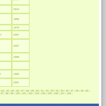
2010
I
1980
I
1979
 H
2007
I
2007
I
1996
I
J
1982
I
2007
|
43
|
44
|
45
|
46
|
47
|
48
|
49
|
50
|
51
|
52
|
53
|
54
|
55
|
56
|
57
|
58
|
59
|
60
|
|
97
|
98
|
99
|
100
|
101
|
102
|
103
|
104
|
105
|
106
|
107
|
108
|