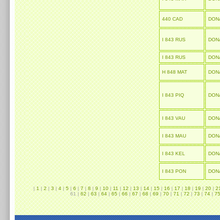
440 CAD
DON
I 843 RUS
DON
I 843 RUS
DON
H 848 MAT
DON
I 843 PIQ
DON
I 843 VAU
DON
I 843 MAU
DON
I 843 KEL
DON
I 843 PON
DON
|
1
|
2
|
3
|
4
|
5
|
6
|
7
|
8
|
9
|
10
|
11
|
12
|
13
|
14
|
15
|
16
|
17
|
18
|
19
|
20
|
2
61 |
62
|
63
|
64
|
65
|
66
|
67
|
68
|
69
|
70
|
71
|
72
|
73
|
74
|
7