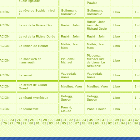
quelle rigolade
Pawlak
Le rêve de Sophie : nivel
Guillemant,
Guillemant,
ACIÓN
Libro
1 -
1
Dominique
Dominique
Ruskin, John
ACIÓN
Le roi de la Rivière D'or
Ruskin, John
ilustr. de
Libro
1 - 
Richard Doyle
ACIÓN
Le roi de la Rivière Dorèe
Ruskin, John
Ruskin, John
Libro
1 - 
Mathis, Jean
Mathis, Jean
ACIÓN
Le roman de Renart
Libro
1 -
Marc
Marc
Piquemal,
Le sandwich de
Piquemal,
Michael ilust.
ACIÓN
Libro
1 - 
mammouth
Michael
de Lionel Le
Néouanic
Vaugedale,
Vaugedale,
ACIÓN
Le secret
Libro
1 - 
Anais
Anais
Le secret de Grand-
ACIÓN
Mauffret, Yvon
Mauffret, Yvon
Libro
1 - 
Grand
Kellogg,
Kellogg,
ACIÓN
Le têtard mystérieux
Libro
1 - 
Steven
Steven
Pomnti,
ACIÓN
Le tournemire
Ponti, Claude
Libro
1 - 
Claude
1
|
22
|
23
|
24
|
25
|
26
|
27
|
28
|
29
|
30
|
31
|
32
|
33
|
34
|
35
|
36
|
37
|
38
|
39
|
40
|
41
|
42
5
|
76
|
77
|
78
|
79
|
80
|
81
|
82
|
83
|
84
|
85
|
86
|
87
|
88
|
89
|
90
|
91
|
92
|
93
|
94
|
95
|
96