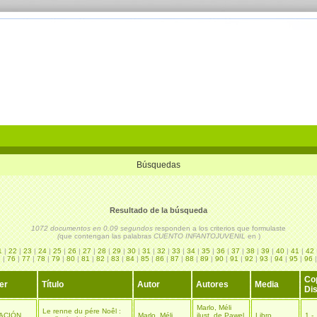
Búsquedas
Resultado de la búsqueda
1072 documentos en 0,09 segundos
responden a los criterios que formulaste
(
que contengan las palabras
CUENTO INFANTOJUVENIL
en
)
1
|
22
|
23
|
24
|
25
|
26
|
27
|
28
|
29
|
30
|
31
|
32
|
33
|
34
|
35
|
36
|
37
|
38
|
39
|
40
|
41
|
42
5
|
76
|
77
|
78
|
79
|
80
|
81
|
82
|
83
|
84
|
85
|
86
|
87
|
88
|
89
|
90
|
91
|
92
|
93
|
94
|
95
|
96
Co
er
Título
Autor
Autores
Media
Dis
Marlo, Méli
Le renne du pére Noêl :
ACIÓN
Marlo, Méli
ilust. de Pawel
Libro
1 -