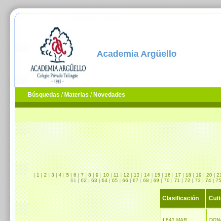
Academia Argüello
Búsquedas
/
Materias
/
Novedades
|
1
|
2
|
3
|
4
|
5
|
6
|
7
|
8
|
9
|
10
|
11
|
12
|
13
|
14
|
15
|
16
|
17
|
18
|
19
|
20
|
2
61 |
62
|
63
|
64
|
65
|
66
|
67
|
68
|
69
|
70
|
71
|
72
|
73
|
74
|
7
Clasificación
Cutt
I 843 MAR
DON