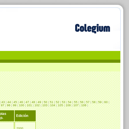
|
43
|
44
|
45
|
46
|
47
|
48
|
49
|
50
|
51
|
52
|
53
|
54
|
55
|
56
|
57
|
58
|
59
|
60
|
|
97
|
98
|
99
|
100
|
101
|
102
|
103
|
104
|
105
|
106
|
107
|
108
|
pias
Edición
p.
2000