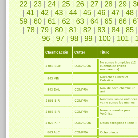
22
|
23
|
24
|
25
|
26
|
27
|
28
|
29
|
3
|
41
|
42
|
43
|
44
|
45
|
46
|
47
|
48
59
|
60
|
61
|
62
|
63
|
64
|
65
|
66
|
6
|
78
|
79
|
80
|
81
|
82
|
83
|
84
|
85
96
|
97
|
98
|
99
|
100
|
101
|
Clasificación
Cutter
Título
No somos irrompibles (12
J 863 BOR
DONACIÓN
cuentos de chicos
enamorados)
Noel chez Ernest et
I 843 VIN
Célestine
Noix de coco cherche un
I 843 DAL
COMPRA
ami
Nosotros, los de entonces
J 863 BIR
COMPRA
ya no somos los mismos
Nuevos cuentos para
J 863 BIR
COMPRA
Verónica
J 823 KIP
DONACIÓN
Obras escogidas : Tomo II
I 863 ALC
COMPRA
Ocho primos