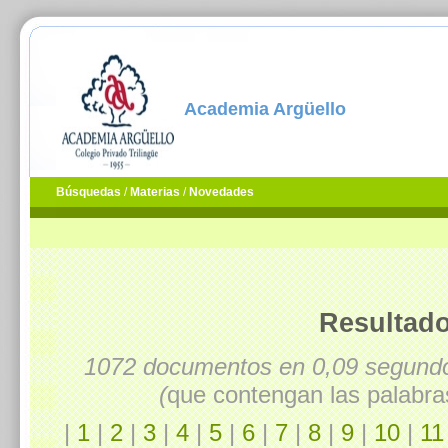
Academia Argüello
Búsquedas
/
Materias
/
Novedades
Resultado
1072 documentos en 0,09 segun
(
que contengan las palabra
|
1
|
2
|
3
|
4
|
5
|
6
|
7
|
8
|
9
|
10
|
11