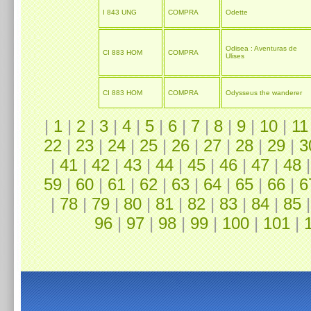
I 843 UNG
COMPRA
Odette
Odisea : Aventuras de
CI 883 HOM
COMPRA
Ulises
CI 883 HOM
COMPRA
Odysseus the wanderer
|
1
|
2
|
3
|
4
|
5
|
6
|
7
|
8
|
9
|
10
|
11
22
|
23
|
24
|
25
|
26
|
27
|
28
|
29
|
3
|
41
|
42
|
43
|
44
|
45
|
46
|
47
|
48
59
|
60
|
61
|
62
|
63
|
64
|
65
|
66
|
6
|
78
|
79
|
80
|
81
|
82
|
83
|
84
|
85
96
|
97
|
98
|
99
|
100
|
101
|