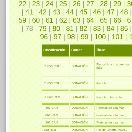
22
|
23
|
24
|
25
|
26
|
27
|
28
|
29
|
3
|
41
|
42
|
43
|
44
|
45
|
46
|
47
|
48
59
|
60
|
61
|
62
|
63
|
64
|
65
|
66
|
6
| 78 |
79
|
80
|
81
|
82
|
83
|
84
|
85
96
|
97
|
98
|
99
|
100
|
101
|
Clasificación
Cutter
Título
Pinocchio y dos cuentos
CI 853 COL
DONACIÓN
más
CI 853 COL
DONACIÓN
Pinocho
CI 863 CAM
DONACIÓN
Pinocho : Pinocchio
I 861 CAN
DONACIÓN
Poemas de alta mar
I 861 CAN
DONACIÓN
Poemas de alta mar
I 861 CAN
DONACIÓN
Poemas de alta mar
440 REN
DONACIÓN
Poil de Carotte :nivel 2