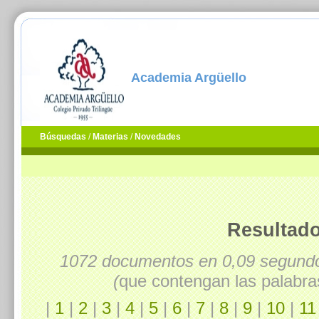
Academia Argüello
Búsquedas
/
Materias
/
Novedades
Resultado
1072 documentos en 0,09 segun
(
que contengan las palabra
|
1
|
2
|
3
|
4
|
5
|
6
|
7
|
8
|
9
|
10
|
11