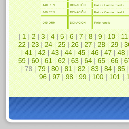
440 REN
DONACIÓN
Poil de Carotte :nivel 2
440 REN
DONACIÓN
Poil de Carotte :nivel 2
095 ORM
DONACIÖN
Pollo repollo
|
1
|
2
|
3
|
4
|
5
|
6
|
7
|
8
|
9
|
10
|
11
22
|
23
|
24
|
25
|
26
|
27
|
28
|
29
|
3
|
41
|
42
|
43
|
44
|
45
|
46
|
47
|
48
59
|
60
|
61
|
62
|
63
|
64
|
65
|
66
|
6
| 78 |
79
|
80
|
81
|
82
|
83
|
84
|
85
96
|
97
|
98
|
99
|
100
|
101
|