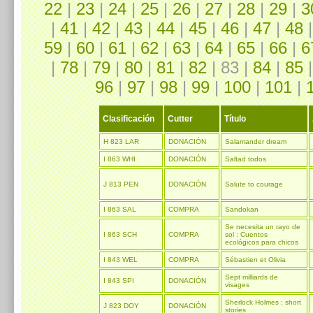
22
|
23
|
24
|
25
|
26
|
27
|
28
|
29
|
3
|
41
|
42
|
43
|
44
|
45
|
46
|
47
|
48
59
|
60
|
61
|
62
|
63
|
64
|
65
|
66
|
6
|
78
|
79
|
80
|
81
|
82
| 83 |
84
|
85
96
|
97
|
98
|
99
|
100
|
101
|
Clasificación
Cutter
Título
H 823 LAR
DONACIÓN
Salamander dream
I 863 WHI
DONACIÓN
Saltad todos
J 813 PEN
DONACIÓN
Salute to courage
I 863 SAL
COMPRA
Sandokan
Se necesita un rayo de
I 863 SCH
COMPRA
sol : Cuentos
ecológicos para chicos
I 843 WEL
COMPRA
Sébastien et Olivia
Sept milliards de
I 843 SPI
DONACIÓN
visages
Sherlock Holmes : short
J 823 DOY
DONACIÓN
stories