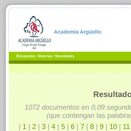
Academia Argüello
Búsquedas
/
Materias
/
Novedades
Resultado
1072 documentos en 0,09 segun
(
que contengan las palabra
|
1
|
2
|
3
|
4
|
5
|
6
|
7
|
8
|
9
|
10
|
11