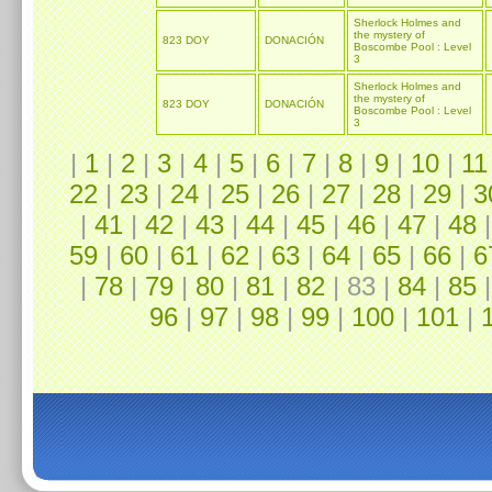
Sherlock Holmes and
the mystery of
823 DOY
DONACIÓN
Boscombe Pool : Level
3
Sherlock Holmes and
the mystery of
823 DOY
DONACIÓN
Boscombe Pool : Level
3
|
1
|
2
|
3
|
4
|
5
|
6
|
7
|
8
|
9
|
10
|
11
22
|
23
|
24
|
25
|
26
|
27
|
28
|
29
|
3
|
41
|
42
|
43
|
44
|
45
|
46
|
47
|
48
59
|
60
|
61
|
62
|
63
|
64
|
65
|
66
|
6
|
78
|
79
|
80
|
81
|
82
| 83 |
84
|
85
96
|
97
|
98
|
99
|
100
|
101
|