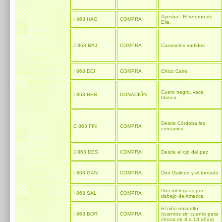
Ayesha : El retorno de
I 863 HAG
COMPRA
Ella.
J 863 BAJ
COMPRA
Caramelos surtidos
I 863 DEI
COMPRA
Chico Carlo
Cuero negro, vaca
I 863 BER
DONACIÓN
blanca
Desde Córdoba les
C 863 FIN
COMPRA
contamos
J 863 DES
COMPRA
Desde el ojo del pez
I 863 GAN
COMPRA
Don Galindo y el tornado
Dos mil leguas por
I 863 SAL
COMPRA
debajo de América
El niño envuelto
I 863 BOR
COMPRA
(cuentos sin cuento para
chicos de 8 a 13 años)