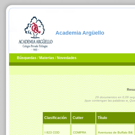
Academia Argüello
Búsquedas
/
Materias
/
Novedades
Resu
29 documentos en 0,09 se
(
que contengan las palabras
w_Que
Clasificación
Cutter
Título
I 823 COD
COMPRA
Aventuras de Buffalo Bill.