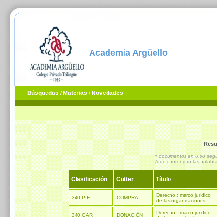
Academia Argüello
Búsquedas
/
Materias
/
Novedades
Resu
4 documentos en 0,08 se
(
que contengan las palabr
Clasificación
Cutter
Título
Derecho : marco jurídico
340 PIE
COMPRA
de las organizaciones
Derecho : marco jurídico
340 GAR
DONACIÖN