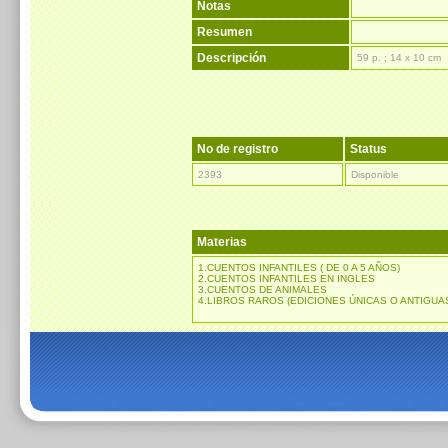
Notas
Resumen
Descripción
59 p. ; 14 x 10 cm
No de registro
Status
2393
Disponible
Materias
1.CUENTOS INFANTILES ( DE 0 A 5 AÑOS)
2.CUENTOS INFANTILES EN INGLES
3.CUENTOS DE ANIMALES
4.LIBROS RAROS (EDICIONES ÚNICAS O ANTIGU