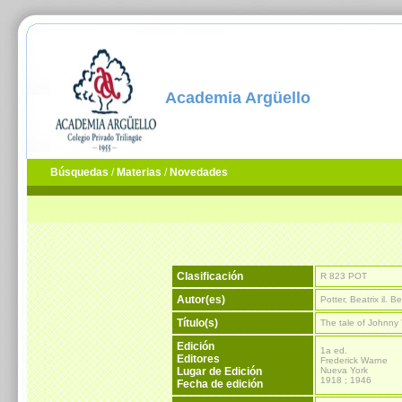
Academia Argüello
Búsquedas
/
Materias
/
Novedades
Clasificación
R 823 POT
Autor(es)
Potter, Beatrix il. B
Título(s)
The tale of Johnn
Edición
1a ed.
Editores
Frederick Warne
Lugar de Edición
Nueva York
1918 ; 1946
Fecha de edición