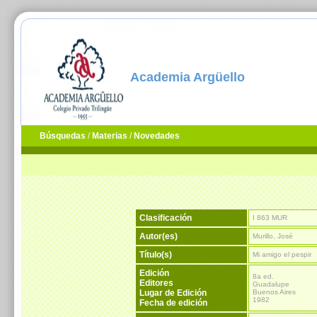
Academia Argüello
Búsquedas
/
Materias
/
Novedades
Clasificación
I 863 MUR
Autor(es)
Murillo, José
Título(s)
Mi amigo el pespir
Edición
8a ed.
Editores
Guadalupe
Lugar de Edición
Buenos Aires
1982
Fecha de edición