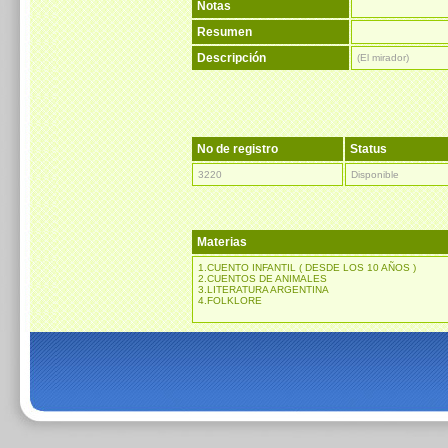
Notas
Resumen
Descripción
(El mirador)
No de registro
Status
3220
Disponible
Materias
1.CUENTO INFANTIL ( DESDE LOS 10 AÑOS )
2.CUENTOS DE ANIMALES
3.LITERATURA ARGENTINA
4.FOLKLORE